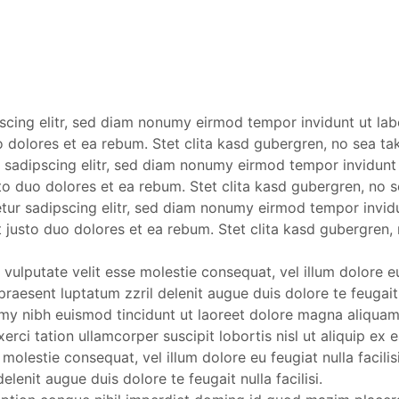
scing elitr, sed diam nonumy eirmod tempor invidunt ut la
o dolores et ea rebum. Stet clita kasd gubergren, no sea ta
 sadipscing elitr, sed diam nonumy eirmod tempor invidunt
to duo dolores et ea rebum. Stet clita kasd gubergren, no 
etur sadipscing elitr, sed diam nonumy eirmod tempor invid
 justo duo dolores et ea rebum. Stet clita kasd gubergren
 vulputate velit esse molestie consequat, vel illum dolore eu 
raesent luptatum zzril delenit augue duis dolore te feugait 
my nibh euismod tincidunt ut laoreet dolore magna aliquam 
xerci tation ullamcorper suscipit lobortis nisl ut aliquip
se molestie consequat, vel illum dolore eu feugiat nulla facil
elenit augue duis dolore te feugait nulla facilisi.