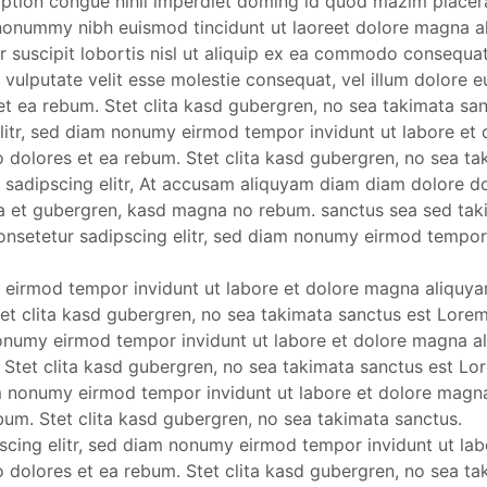
option congue nihil imperdiet doming id quod mazim placer
 nonummy nibh euismod tincidunt ut laoreet dolore magna a
r suscipit lobortis nisl ut aliquip ex ea commodo consequat
 vulputate velit esse molestie consequat, vel illum dolore eu 
et ea rebum. Stet clita kasd gubergren, no sea takimata sa
elitr, sed diam nonumy eirmod tempor invidunt ut labore et
o dolores et ea rebum. Stet clita kasd gubergren, no sea ta
 sadipscing elitr, At accusam aliquyam diam diam dolore d
a ea et gubergren, kasd magna no rebum. sanctus sea sed ta
consetetur sadipscing elitr, sed diam nonumy eirmod tempor
 eirmod tempor invidunt ut labore et dolore magna aliquyam
et clita kasd gubergren, no sea takimata sanctus est Lorem
nonumy eirmod tempor invidunt ut labore et dolore magna a
 Stet clita kasd gubergren, no sea takimata sanctus est L
iam nonumy eirmod tempor invidunt ut labore et dolore magn
bum. Stet clita kasd gubergren, no sea takimata sanctus.
scing elitr, sed diam nonumy eirmod tempor invidunt ut la
o dolores et ea rebum. Stet clita kasd gubergren, no sea ta